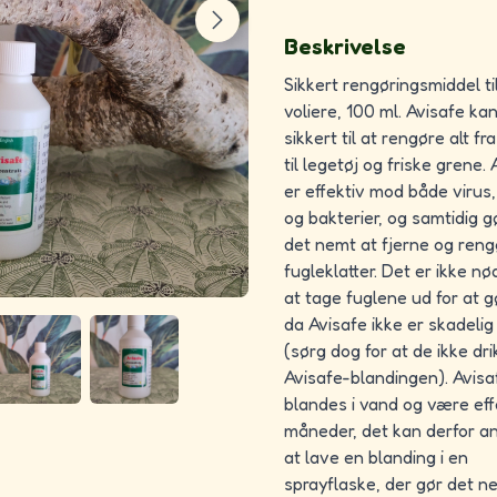
Beskrivelse
Sikkert rengøringsmiddel ti
voliere, 100 ml. Avisafe ka
sikkert til at rengøre alt f
til legetøj og friske grene.
er effektiv mod både virus
og bakterier, og samtidig g
det nemt at fjerne og reng
fugleklatter. Det er ikke n
at tage fuglene ud for at g
da Avisafe ikke er skadelig
(sørg dog for at de ikke dri
Avisafe-blandingen). Avisa
blandes i vand og være effe
måneder, det kan derfor a
at lave en blanding i en
sprayflaske, der gør det 