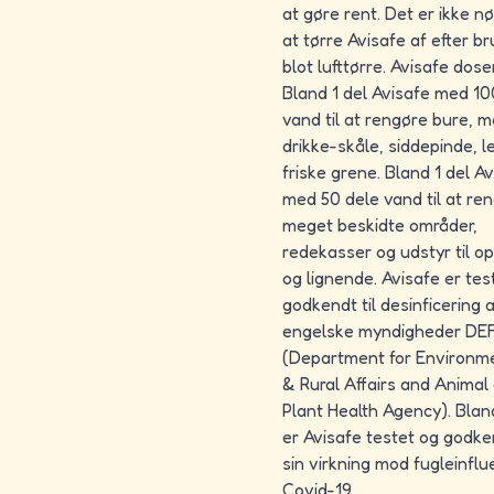
at gøre rent. Det er ikke n
at tørre Avisafe af efter br
blot lufttørre. Avisafe dose
Bland 1 del Avisafe med 10
vand til at rengøre bure, 
drikke-skåle, siddepinde, l
friske grene. Bland 1 del A
med 50 dele vand til at re
meget beskidte områder,
redekasser og udstyr til 
og lignende. Avisafe er tes
godkendt til desinficering 
engelske myndigheder DE
(Department for Environm
& Rural Affairs and Animal
Plant Health Agency). Blan
er Avisafe testet og godke
sin virkning mod fugleinfl
Covid-19.