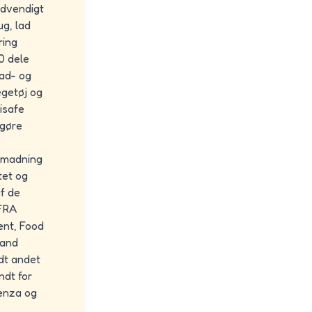
ødvendigt
ug, lad
ring
0 dele
mad- og
egetøj og
visafe
ngøre
opmadning
tet og
af de
FRA
ent, Food
 and
dt andet
ndt for
uenza og