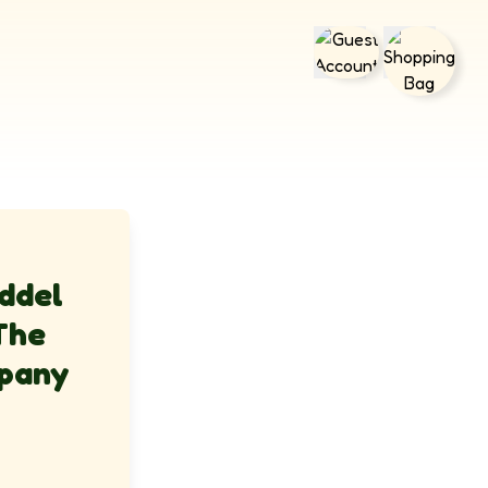
ddel
 The
pany