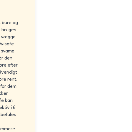
l bure og
n bruges
ra vægge
 Avisafe
, svamp
ør den
øre efter
ødvendigt
øre rent,
 for dem
kker
fe kan
ktiv i 6
nbefales
nemmere