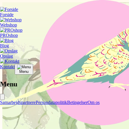
Forside
Webshop
PROshop
Blog
Opslag
Kontakt
Menu
Menu
Samarbejdspartnere
Persondatapolitik
Betingelser
Om os